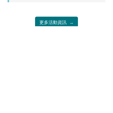
起
迄
更多活動資訊
到訪人數：28022
指導單位
主辦單位