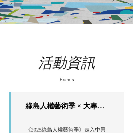
2025
綠
島
人
權
活動資訊
藝
術
季
Events
綠島人權藝術季 × 大專院校合作計畫｜國立中興大學講座
《2025綠島人權藝術季》走入中興