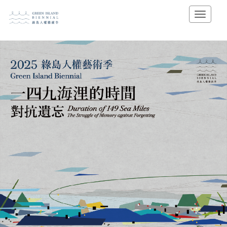
跳
展
到
開/
主
摺
要
疊
內
選
容
單
區
塊